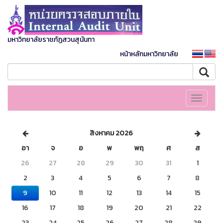
มหาวิทยาลัยราชภัฏสวนสุนันทา
หน้าหลักมหาวิทยาลัย
Toggle
navigati
สิงหาคม 2026
อา
จ
อ
พ
พฤ
ศ
ส
26
27
28
29
30
31
1
2
3
4
5
6
7
8
9
10
11
12
13
14
15
16
17
18
19
20
21
22
23
24
25
26
27
28
29