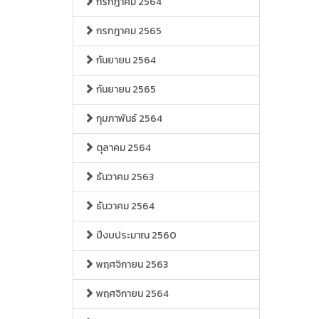
กรกฎาคม 2564
กรกฎาคม 2565
กันยายน 2564
กันยายน 2565
กุมภาพันธ์ 2564
ตุลาคม 2564
ธันวาคม 2563
ธันวาคม 2564
ปีงบประมาณ 2560
พฤศจิกายน 2563
พฤศจิกายน 2564