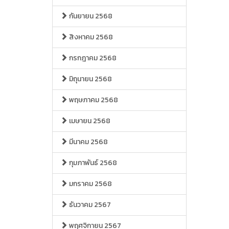
กันยายน 2568
สิงหาคม 2568
กรกฎาคม 2568
มิถุนายน 2568
พฤษภาคม 2568
เมษายน 2568
มีนาคม 2568
กุมภาพันธ์ 2568
มกราคม 2568
ธันวาคม 2567
พฤศจิกายน 2567