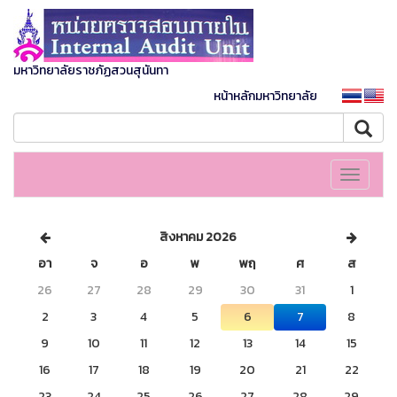
มหาวิทยาลัยราชภัฏสวนสุนันทา
หน้าหลักมหาวิทยาลัย
Toggle
navigati
สิงหาคม 2026
อา
จ
อ
พ
พฤ
ศ
ส
26
27
28
29
30
31
1
2
3
4
5
6
7
8
9
10
11
12
13
14
15
16
17
18
19
20
21
22
23
24
25
26
27
28
29