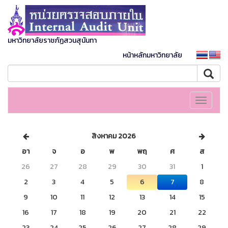
มหาวิทยาลัยราชภัฏสวนสุนันทา
หน้าหลักมหาวิทยาลัย
Toggle
navigati
สิงหาคม 2026
อา
จ
อ
พ
พฤ
ศ
ส
26
27
28
29
30
31
1
2
3
4
5
6
7
8
9
10
11
12
13
14
15
16
17
18
19
20
21
22
23
24
25
26
27
28
29