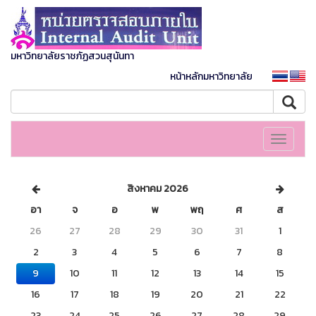
มหาวิทยาลัยราชภัฏสวนสุนันทา
หน้าหลักมหาวิทยาลัย
Toggle
navigati
สิงหาคม 2026
อา
จ
อ
พ
พฤ
ศ
ส
26
27
28
29
30
31
1
2
3
4
5
6
7
8
9
10
11
12
13
14
15
16
17
18
19
20
21
22
23
24
25
26
27
28
29