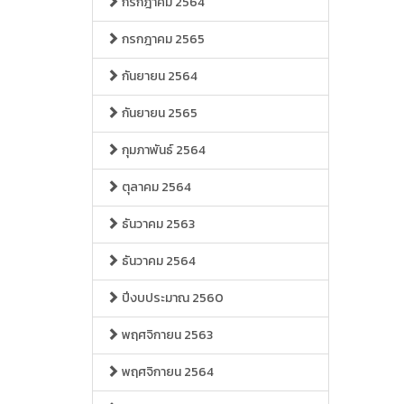
กรกฎาคม 2564
กรกฎาคม 2565
กันยายน 2564
กันยายน 2565
กุมภาพันธ์ 2564
ตุลาคม 2564
ธันวาคม 2563
ธันวาคม 2564
ปีงบประมาณ 2560
พฤศจิกายน 2563
พฤศจิกายน 2564