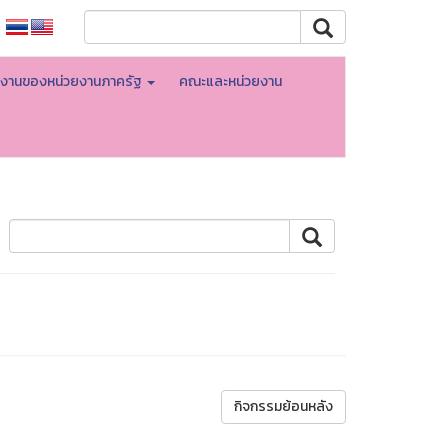
ินงานของหน่วยงานภาครัฐ
คณะและหน่วยงาน
กิจกรรมย้อนหลัง