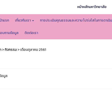
หน้าหลักมหาวิทยาลัย
น้าแรก
เกี่ยวกับเรา
การประเมินคุณธรรมและความ โปร่งใสในการดาเน
อบถามข้อมูล
ติดต่อเรา
ก
>
กิจกรรม
> เดือนตุลาคม 2561
ข้อมูล