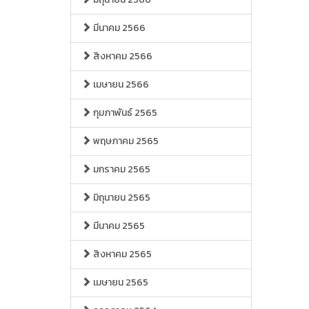
มีนาคม 2566
สิงหาคม 2566
เมษายน 2566
กุมภาพันธ์ 2565
พฤษภาคม 2565
มกราคม 2565
มิถุนายน 2565
มีนาคม 2565
สิงหาคม 2565
เมษายน 2565