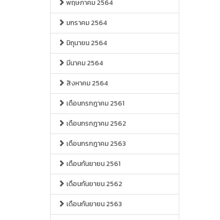
พฤษภาคม 2564
มกราคม 2564
มิถุนายน 2564
มีนาคม 2564
สิงหาคม 2564
เดือนกรกฎาคม 2561
เดือนกรกฎาคม 2562
เดือนกรกฎาคม 2563
เดือนกันยายน 2561
เดือนกันยายน 2562
เดือนกันยายน 2563