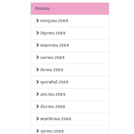
กิจกรรม
กรกฎาคม 2569
มิถุนายน 2569
พฤษภาคม 2569
เมษายน 2569
มีนาคม 2569
กุมภาพันธ์ 2569
มกราคม 2569
ธันวาคม 2568
พฤศจิกายน 2568
ตุลาคม 2568