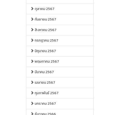
ตุลาคม 2567
กันยายน 2567
สิงหาคม 2567
กรกฏาคม 2567
มิถุนายน 2567
พฤษภาคม 2567
มีนาคม 2567
เมษายน 2567
กุมภาพันธ์ 2567
มกราคม 2567
ธันวาคม 2566