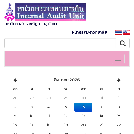
มหาวิทยาลัยราชภัฏสวนสุนันทา
หน้าหลักมหาวิทยาลัย
Toggle
navigati
สิงหาคม 2026
อา
จ
อ
พ
พฤ
ศ
ส
26
27
28
29
30
31
1
2
3
4
5
6
7
8
9
10
11
12
13
14
15
16
17
18
19
20
21
22
23
24
25
26
27
28
29