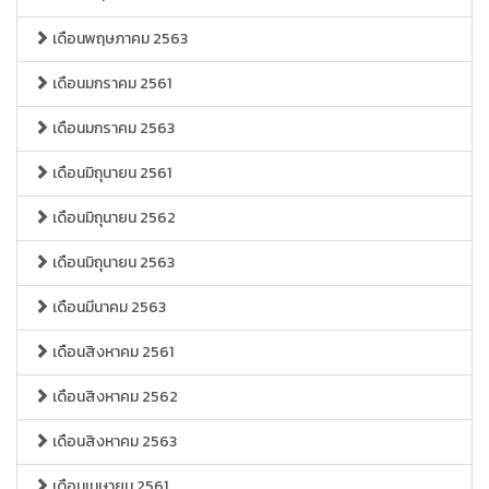
เดือนพฤษภาคม 2563
เดือนมกราคม 2561
เดือนมกราคม 2563
เดือนมิถุนายน 2561
เดือนมิถุนายน 2562
เดือนมิถุนายน 2563
เดือนมีนาคม 2563
เดือนสิงหาคม 2561
เดือนสิงหาคม 2562
เดือนสิงหาคม 2563
เดือนเมษายน 2561