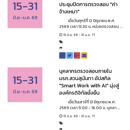
15-31
ประชุมปิดการตรวจสอบ "ค่า
จ้างเหมา"
มิ.ย.-ม.ค. 69
เมื่อวันศุกร์ที่ 12 มิถุนายน พ.ศ.
2569 เวลา 13.30 น. หน่วยตรวจสอบ ...
15 มิ.ย. 69 - 31 ม.ค. 71
บุคลากรตรวจสอบภายใน
15-31
มรภ.สวนสุนันทา อัปสกิล
"Smart Work with AI" มุ่งสู่
มิ.ย.-ม.ค. 69
องค์กรดิจิทัลยั่งยืน
เมื่อวันเสาร์ที่ 13 มิถุนายน พ.ศ.
2569 เวลา 9.00 - 16.00 น. บุคลา ...
15 มิ.ย. 69 - 31 ม.ค. 71