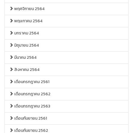
พฤศจิกายน 2564
พฤษภาคม 2564
มกราคม 2564
มิถุนายน 2564
มีนาคม 2564
สิงหาคม 2564
เดือนกรกฎาคม 2561
เดือนกรกฎาคม 2562
เดือนกรกฎาคม 2563
เดือนกันยายน 2561
เดือนกันยายน 2562