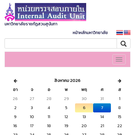
มหาวิทยาลัยราชภัฏสวนสุนันทา
หน้าหลักมหาวิทยาลัย
Toggle
navigati
สิงหาคม 2026
อา
จ
อ
พ
พฤ
ศ
ส
26
27
28
29
30
31
1
2
3
4
5
6
7
8
9
10
11
12
13
14
15
16
17
18
19
20
21
22
23
24
25
26
27
28
29