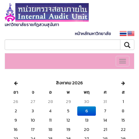
มหาวิทยาลัยราชภัฏสวนสุนันทา
หน้าหลักมหาวิทยาลัย
Toggle
navigati
สิงหาคม 2026
อา
จ
อ
พ
พฤ
ศ
ส
26
27
28
29
30
31
1
2
3
4
5
6
7
8
9
10
11
12
13
14
15
16
17
18
19
20
21
22
23
24
25
26
27
28
29