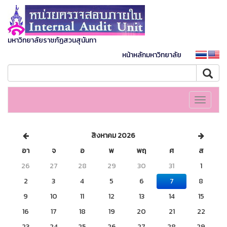
มหาวิทยาลัยราชภัฏสวนสุนันทา
หน้าหลักมหาวิทยาลัย
Toggle
navigati
สิงหาคม 2026
อา
จ
อ
พ
พฤ
ศ
ส
26
27
28
29
30
31
1
2
3
4
5
6
7
8
9
10
11
12
13
14
15
16
17
18
19
20
21
22
23
24
25
26
27
28
29