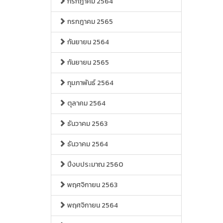
กรกฎาคม 2564
กรกฎาคม 2565
กันยายน 2564
กันยายน 2565
กุมภาพันธ์ 2564
ตุลาคม 2564
ธันวาคม 2563
ธันวาคม 2564
ปีงบประมาณ 2560
พฤศจิกายน 2563
พฤศจิกายน 2564