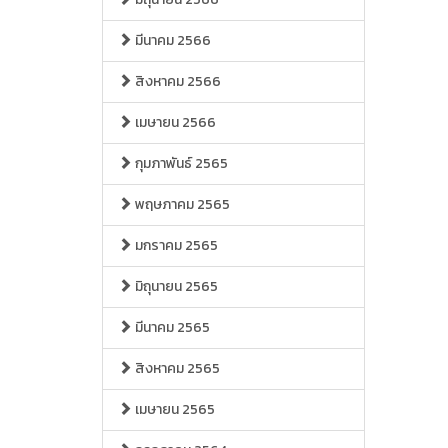
มีนาคม 2566
สิงหาคม 2566
เมษายน 2566
กุมภาพันธ์ 2565
พฤษภาคม 2565
มกราคม 2565
มิถุนายน 2565
มีนาคม 2565
สิงหาคม 2565
เมษายน 2565