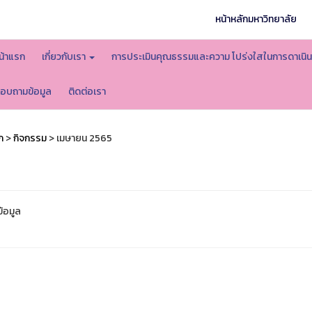
หน้าหลักมหาวิทยาลัย
น้าแรก
เกี่ยวกับเรา
การประเมินคุณธรรมและความ โปร่งใสในการดาเน
อบถามข้อมูล
ติดต่อเรา
ก
>
กิจกรรม
> เมษายน 2565
ข้อมูล