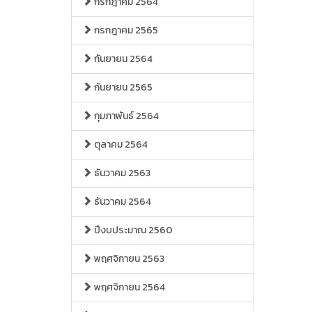
กรกฎาคม 2564
กรกฎาคม 2565
กันยายน 2564
กันยายน 2565
กุมภาพันธ์ 2564
ตุลาคม 2564
ธันวาคม 2563
ธันวาคม 2564
ปีงบประมาณ 2560
พฤศจิกายน 2563
พฤศจิกายน 2564