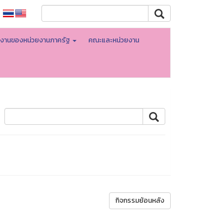
ินงานของหน่วยงานภาครัฐ
คณะและหน่วยงาน
กิจกรรมย้อนหลัง