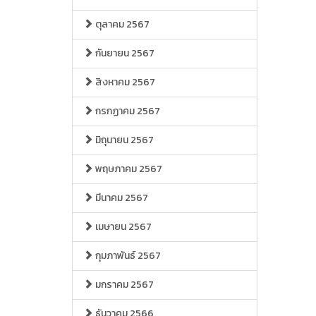
ตุลาคม 2567
กันยายน 2567
สิงหาคม 2567
กรกฏาคม 2567
มิถุนายน 2567
พฤษภาคม 2567
มีนาคม 2567
เมษายน 2567
กุมภาพันธ์ 2567
มกราคม 2567
ธันวาคม 2566