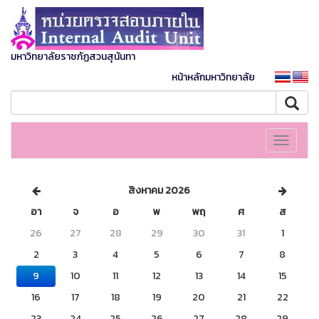
มหาวิทยาลัยราชภัฏสวนสุนันทา
หน้าหลักมหาวิทยาลัย
Toggle
navigati
สิงหาคม 2026
อา
จ
อ
พ
พฤ
ศ
ส
26
27
28
29
30
31
1
2
3
4
5
6
7
8
9
10
11
12
13
14
15
16
17
18
19
20
21
22
23
24
25
26
27
28
29