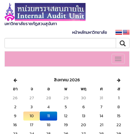
มหาวิทยาลัยราชภัฏสวนสุนันทา
หน้าหลักมหาวิทยาลัย
Toggle
navigati
สิงหาคม 2026
อา
จ
อ
พ
พฤ
ศ
ส
26
27
28
29
30
31
1
2
3
4
5
6
7
8
9
10
11
12
13
14
15
16
17
18
19
20
21
22
23
24
25
26
27
28
29