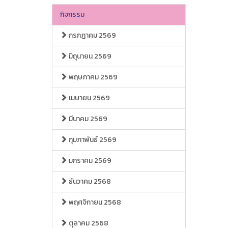
กิจกรรม
กรกฎาคม 2569
มิถุนายน 2569
พฤษภาคม 2569
เมษายน 2569
มีนาคม 2569
กุมภาพันธ์ 2569
มกราคม 2569
ธันวาคม 2568
พฤศจิกายน 2568
ตุลาคม 2568