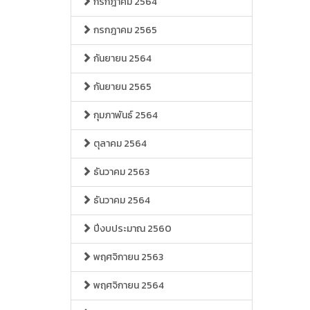
กรกฎาคม 2564
กรกฎาคม 2565
กันยายน 2564
กันยายน 2565
กุมภาพันธ์ 2564
ตุลาคม 2564
ธันวาคม 2563
ธันวาคม 2564
ปีงบประมาณ 2560
พฤศจิกายน 2563
พฤศจิกายน 2564