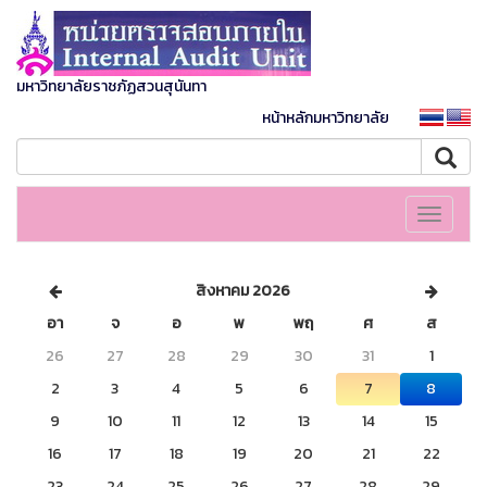
มหาวิทยาลัยราชภัฏสวนสุนันทา
หน้าหลักมหาวิทยาลัย
Toggle
navigati
สิงหาคม 2026
อา
จ
อ
พ
พฤ
ศ
ส
26
27
28
29
30
31
1
2
3
4
5
6
7
8
9
10
11
12
13
14
15
16
17
18
19
20
21
22
23
24
25
26
27
28
29