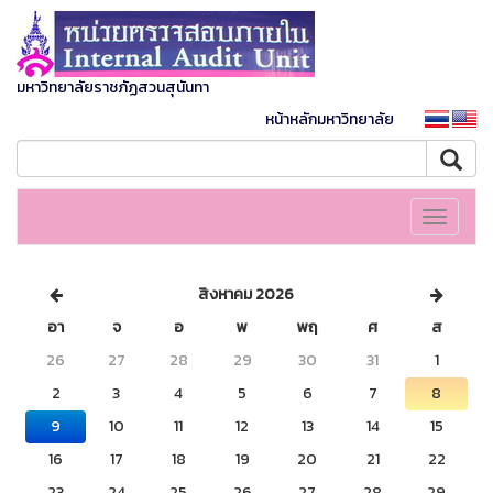
มหาวิทยาลัยราชภัฏสวนสุนันทา
หน้าหลักมหาวิทยาลัย
Toggle
navigati
สิงหาคม 2026
อา
จ
อ
พ
พฤ
ศ
ส
26
27
28
29
30
31
1
2
3
4
5
6
7
8
9
10
11
12
13
14
15
16
17
18
19
20
21
22
23
24
25
26
27
28
29