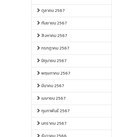
ตุลาคม 2567
กันยายน 2567
สิงหาคม 2567
กรกฏาคม 2567
มิถุนายน 2567
พฤษภาคม 2567
มีนาคม 2567
เมษายน 2567
กุมภาพันธ์ 2567
มกราคม 2567
ธันวาคม 2566