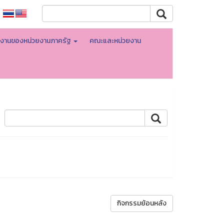
ินงานของหน่วยงานภาครัฐ
คณะและหน่วยงาน
กิจกรรมย้อนหลัง