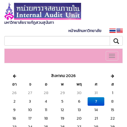
มหาวิทยาลัยราชภัฏสวนสุนันทา
หน้าหลักมหาวิทยาลัย
Toggle
navigati
สิงหาคม 2026
อา
จ
อ
พ
พฤ
ศ
ส
26
27
28
29
30
31
1
2
3
4
5
6
7
8
9
10
11
12
13
14
15
16
17
18
19
20
21
22
23
24
25
26
27
28
29