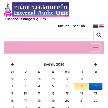
มหาวิทยาลัยราชภัฏสวนสุนันทา
หน้าหลักมหาวิทยาลัย
Toggle
navigati
สิงหาคม 2026
อา
จ
อ
พ
พฤ
ศ
ส
26
27
28
29
30
31
1
2
3
4
5
6
7
8
9
10
11
12
13
14
15
16
17
18
19
20
21
22
23
24
25
26
27
28
29