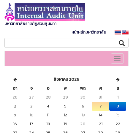
มหาวิทยาลัยราชภัฏสวนสุนันทา
หน้าหลักมหาวิทยาลัย
Toggle
navigati
สิงหาคม 2026
อา
จ
อ
พ
พฤ
ศ
ส
26
27
28
29
30
31
1
2
3
4
5
6
7
8
9
10
11
12
13
14
15
16
17
18
19
20
21
22
23
24
25
26
27
28
29