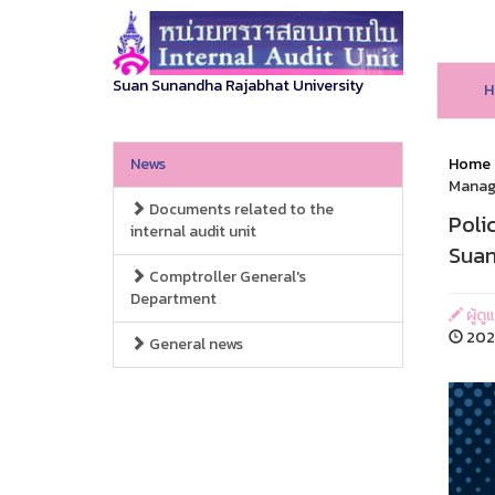
Suan Sunandha Rajabhat University
H
News
Home
Manage
Documents related to the
Poli
internal audit unit
Suan
Comptroller General's
Department
ผู้ดู
202
General news