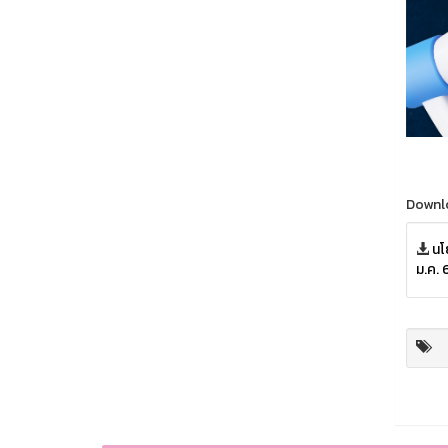
Downl
นโ
ม.ค. 