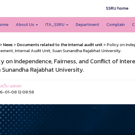
SSRU home
ome
About Us
ITA_SSRU
Department
Complain
C
>
News
>
Documents related to the internal audit unit
> Policy on Indep
ment, Internal Audit Unit, Suan Sunandha Rajabhat University.
cy on Independence, Fairness, and Conflict of Inter
 Sunandha Rajabhat University.
แลเว็บ admin
6-01-08 12:08:58